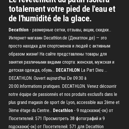
totalement votre pied de l'eau et
de l'humidité de la glace.
Decathlon
- размерные сетки, отзывы, акции, скидки...
Интернет-магазин Decathlon.de (Декатлон де) — это
просто находка для спортсменов и людей с активным
образом жизни! На сайте представлены товары для
занятия различными видами спорта: женская, мужская и
детская одежда, обувь...
DECATHLON
La Part Dieu ...
DECATHLON. Ouvert aujourd'hui De 09:30 à
20:00.Informations pratiques. DECATHLON. Venez découvrir
notre équipe de passionnés et nos produits exclusifs dans le
plus grand magasin de sport de Lyon, accessible aux 2ème et
3ème étage du Centre...
Decathlon
- 9 подсказки(-ок) от
Посетителей: 571 Просмотреть 38 фотографий и 9
подсказки(-ок) от Посетителей: 571 для Decathlon